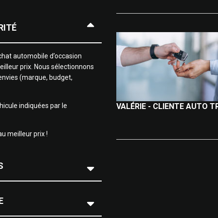
RITÉ
nt tout un service humain ! Quel
un nouveau véhicule en toute
chat automobile d’occasion
risque.
eilleur prix. Nous sélectionnons
 100% !
 envies (marque, budget,
hicule indiquées par le
VALÉRIE - CLIENTE AUTO 
u meilleur prix !
S
E