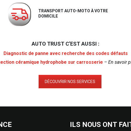
TRANSPORT AUTO-MOTO À VOTRE
DOMICILE
AUTO TRUST C’EST AUSSI :
Diagnostic de panne avec recherche des codes défauts
ection céramique hydrophobe sur carrosserie
– En savoir p
DÉCOUVRIR NOS SERVICES
NCE
ILS NOUS ONT FA