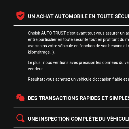
UN ACHAT AUTOMOBILE EN TOUTE SÉCU
i a été
Auto Trust est ava
de tout
plaisir d’acheter 
Choisir AUTO TRUST c’est avant tout vous assurer un a
ercedes…
confiance et sans 
entre particulier en toute sécurité tout en profitant du m
Je recommande à
avec soins votre véhicule en fonction de vos besoins et
kilométrage…).
OPHÉLIE - CLIENTE AUTO TRUST
Le plus : nous vérifions avec précision les données du vé
vendeur.
Résultat : vous achetez un véhicule d’occasion fiable et a
DES TRANSACTIONS RAPIDES ET SIMPLE
UNE INSPECTION COMPLÈTE DU VÉHICUL