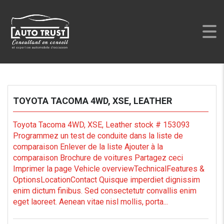
AUTO TRUST
>
LISTINGS
>
1967
TOYOTA TACOMA 4WD, XSE, LEATHER
Toyota Tacoma 4WD, XSE, Leather stock # 153093
Programmez un test de conduite dans la liste de
comparaison Enlever de la liste Ajouter à la
comparaison Brochure de voitures Partagez ceci
Imprimer la page Vehicle overviewTechnicalFeatures &
OptionsLocationContact Quisque imperdiet dignissim
enim dictum finibus. Sed consectetutr convallis enim
eget laoreet. Aenean vitae nisl mollis, porta...