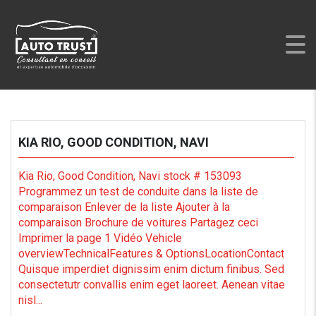
AUTO TRUST
>
LISTINGS
>
2005
KIA RIO, GOOD CONDITION, NAVI
Kia Rio, Good Condition, Navi stock # 153093
Programmez un test de conduite dans la liste de
comparaison Enlever de la liste Ajouter à la
comparaison Brochure de voitures Partagez ceci
Imprimer la page 1 Vidéo Vehicle
overviewTechnicalFeatures & OptionsLocationContact
Quisque imperdiet dignissim enim dictum finibus. Sed
consectetutr convallis enim eget laoreet. Aenean vitae
nisl...