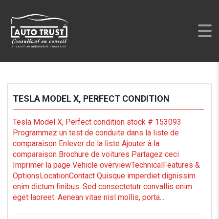
AUTO TRUST
>
LISTINGS
>
ELECTRIC
TESLA MODEL X, PERFECT CONDITION
Tesla Model X, Perfect condition stock # 153093
Programmez un test de conduite dans la liste de
comparaison Enlever de la liste Ajouter à la
comparaison Brochure de voitures Partagez ceci
Imprimer la page Vehicle overviewTechnicalFeatures &
OptionsLocationContact Quisque imperdiet dignissim
enim dictum finibus. Sed consectetutr convallis enim
eget laoreet. Aenean vitae nisl mollis, porta...