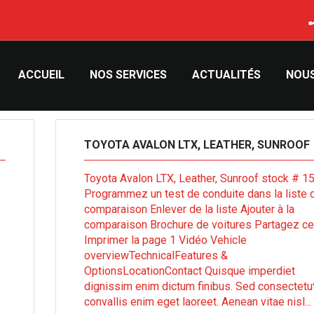
ACCUEIL
NOS SERVICES
ACTUALITÉS
NOU
TOYOTA AVALON LTX, LEATHER, SUNROOF
Toyota Avalon LTX, Leather, Sunroof stock # 
Programmez un test de conduite dans la liste 
comparaison Enlever de la liste Ajouter à la
comparaison Brochure de voitures Partagez ce
Imprimer la page 1 Vidéo Vehicle
overviewTechnicalFeatures &
OptionsLocationContact Quisque imperdiet
dignissim enim dictum finibus. Sed consectetu
convallis enim eget laoreet. Aenean vitae nisl...