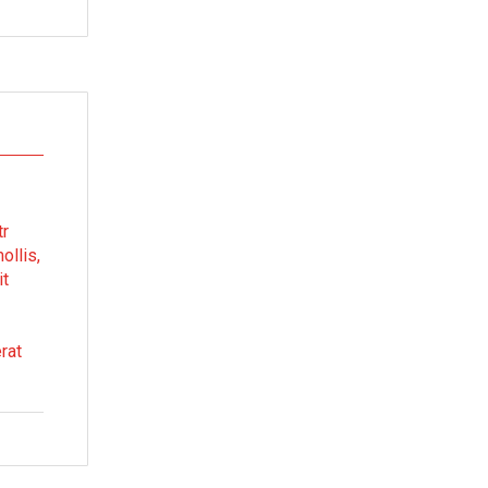
tr
ollis,
it
rat