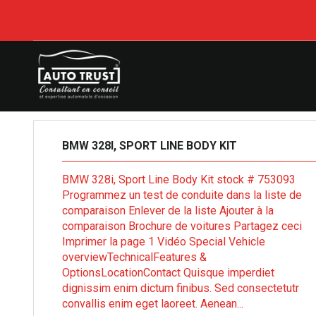
AUTO TRUST
>
LISTINGS
>
GASOLINE
BMW 328I, SPORT LINE BODY KIT
BMW 328i, Sport Line Body Kit stock # 753093
Programmez un test de conduite dans la liste de
comparaison Enlever de la liste Ajouter à la
comparaison Brochure de voitures Partagez ceci
Imprimer la page 1 Vidéo Special Vehicle
overviewTechnicalFeatures &
OptionsLocationContact Quisque imperdiet
dignissim enim dictum finibus. Sed consectetutr
convallis enim eget laoreet. Aenean...