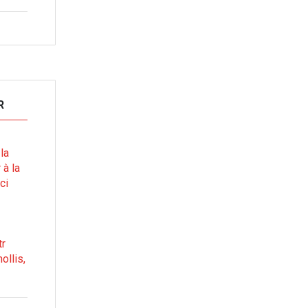
R
la
 à la
ci
tr
ollis,