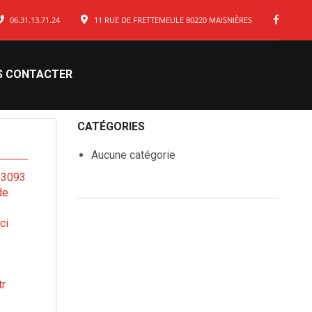
06.31.13.71.24
11 RUE DE FRETTEMEULE 80220 MAISNIÈRES
S CONTACTER
CATÉGORIES
Aucune catégorie
153093
de
ci
tr