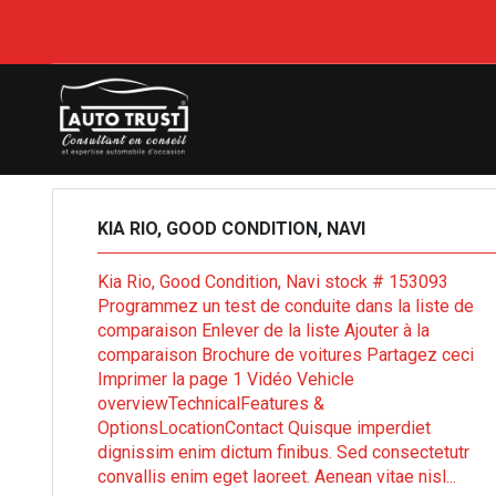
AUTO TRUST
>
LISTINGS
>
BROWN
KIA RIO, GOOD CONDITION, NAVI
Kia Rio, Good Condition, Navi stock # 153093
Programmez un test de conduite dans la liste de
comparaison Enlever de la liste Ajouter à la
comparaison Brochure de voitures Partagez ceci
Imprimer la page 1 Vidéo Vehicle
overviewTechnicalFeatures &
OptionsLocationContact Quisque imperdiet
dignissim enim dictum finibus. Sed consectetutr
convallis enim eget laoreet. Aenean vitae nisl...