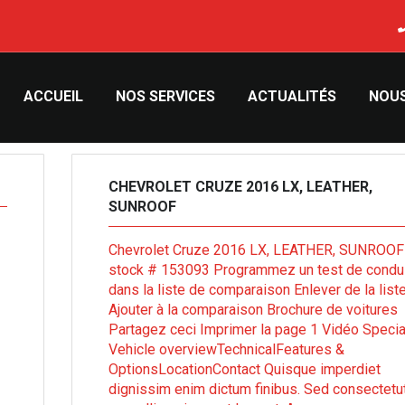
ACCUEIL
NOS SERVICES
ACTUALITÉS
NOU
CHEVROLET CRUZE 2016 LX, LEATHER,
SUNROOF
Chevrolet Cruze 2016 LX, LEATHER, SUNROOF
stock # 153093 Programmez un test de condu
dans la liste de comparaison Enlever de la list
Ajouter à la comparaison Brochure de voitures
Partagez ceci Imprimer la page 1 Vidéo Specia
Vehicle overviewTechnicalFeatures &
OptionsLocationContact Quisque imperdiet
dignissim enim dictum finibus. Sed consectetu