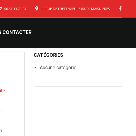
06.31.13.71.24
11 RUE DE FRETTEMEULE 80220 MAISNIÈRES
S CONTACTER
CATÉGORIES
Aucune catégorie
ite
e
l
tr