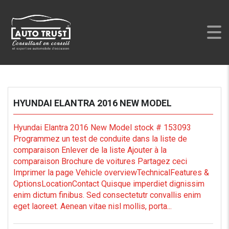
AUTO TRUST
>
LISTINGS
>
ELANTRA
HYUNDAI ELANTRA 2016 NEW MODEL
Hyundai Elantra 2016 New Model stock # 153093
Programmez un test de conduite dans la liste de
comparaison Enlever de la liste Ajouter à la
comparaison Brochure de voitures Partagez ceci
Imprimer la page Vehicle overviewTechnicalFeatures &
OptionsLocationContact Quisque imperdiet dignissim
enim dictum finibus. Sed consectetutr convallis enim
eget laoreet. Aenean vitae nisl mollis, porta...