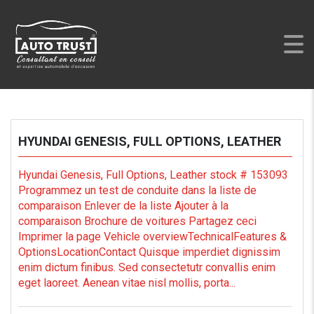
AUTO TRUST
>
LISTINGS
>
GENESIS
HYUNDAI GENESIS, FULL OPTIONS, LEATHER
Hyundai Genesis, Full Options, Leather stock # 153093
Programmez un test de conduite dans la liste de
comparaison Enlever de la liste Ajouter à la
comparaison Brochure de voitures Partagez ceci
Imprimer la page Vehicle overviewTechnicalFeatures &
OptionsLocationContact Quisque imperdiet dignissim
enim dictum finibus. Sed consectetutr convallis enim
eget laoreet. Aenean vitae nisl mollis, porta...