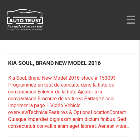
AUTO TRUST
>
LISTINGS
>
SOUL
KIA SOUL, BRAND NEW MODEL 2016
Kia Soul, Brand New Model 2016 stock # 153093
Programmez un test de conduite dans la liste de
comparaison Enlever de la liste Ajouter à la
comparaison Brochure de voitures Partagez ceci
Imprimer la page 1 Vidéo Vehicle
overviewTechnicalFeatures & OptionsLocationContact
Quisque imperdiet dignissim enim dictum finibus. Sed
consectetutr convallis enim eget laoreet. Aenean vitae...