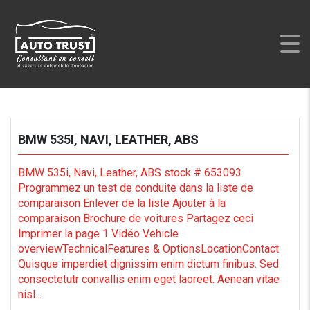
AUTO TRUST
>
LISTINGS
>
CD PLAYER
BMW 535I, NAVI, LEATHER, ABS
BMW 535i, Navi, Leather, ABS stock # 653093
Programmez un test de conduite dans la liste de
comparaison Enlever de la liste Ajouter à la
comparaison Brochure de voitures Partagez ceci
Imprimer la page 1 Vidéo Vehicle
overviewTechnicalFeatures & OptionsLocationContact
Quisque imperdiet dignissim enim dictum finibus. Sed
consectetutr convallis enim eget laoreet. Aenean vitae
nisl...