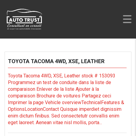
AUTO TRUST
>
LISTINGS
>
MANUAL
TOYOTA TACOMA 4WD, XSE, LEATHER
Toyota Tacoma 4WD, XSE, Leather stock # 153093
Programmez un test de conduite dans la liste de
comparaison Enlever de la liste Ajouter à la
comparaison Brochure de voitures Partagez ceci
Imprimer la page Vehicle overviewTechnicalFeatures &
OptionsLocationContact Quisque imperdiet dignissim
enim dictum finibus. Sed consectetutr convallis enim
eget laoreet. Aenean vitae nisl mollis, porta...