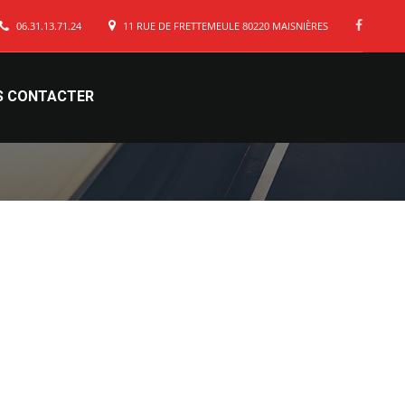
06.31.13.71.24
11 RUE DE FRETTEMEULE 80220 MAISNIÈRES
S CONTACTER