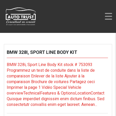
AUTO TRUST
>
LISTINGS
>
RWD
BMW 328I, SPORT LINE BODY KIT
BMW 328i, Sport Line Body Kit stock # 753093
Programmez un test de conduite dans la liste de
comparaison Enlever de la liste Ajouter à la
comparaison Brochure de voitures Partagez ceci
Imprimer la page 1 Vidéo Special Vehicle
overviewTechnicalFeatures & OptionsLocationContact
Quisque imperdiet dignissim enim dictum finibus. Sed
consectetutr convallis enim eget laoreet. Aenean...