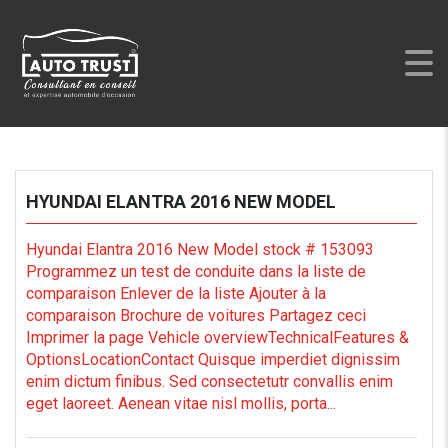
AUTO TRUST
>
LISTINGS
>
SOLID WHITE
HYUNDAI ELANTRA 2016 NEW MODEL
Hyundai Elantra 2016 New Model stock # 153093
Programmez un test de conduite dans la liste de
comparaison Enlever de la liste Ajouter à la
comparaison Brochure de voitures Partagez ceci
Imprimer la page Vehicle overviewTechnicalFeatures &
OptionsLocationContact Quisque imperdiet dignissim
enim dictum finibus. Sed consectetutr convallis enim
eget laoreet. Aenean vitae nisl mollis, porta...